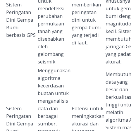
untuk
khususnya
Sistem
memberikan
mendeteksi
untuk gem
Peringatan
peringatan
perubahan
bumi deng
Dini Gempa
dini untuk
permukaan
magnitud
Bumi
gempa bumi
tanah yang
kecil. Sist
berbasis GPS
yang terjadi
disebabkan
membutuh
di laut.
oleh
jaringan G
gelombang
yang padat
seismik.
akurat.
Menggunakan
Membutuh
algoritma
data yang
kecerdasan
besar dan
buatan untuk
berkualita
menganalisis
tinggi unt
Sistem
data dari
Potensi untuk
melatih
Peringatan
berbagai
meningkatkan
algoritma A
Dini Gempa
sumber,
akurasi dan
Sistem ma