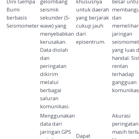
Dini Gempa
gelombang
khususnya
besar untu
Bumi
seismik
untuk daerah
membang
berbasis
sekunder (S-
yang berjarak
dan
Seismometer
wave) yang
cukup jauh
memelihar
menyebabkan
dari
jaringan
kerusakan.
episentrum.
seismomet
Data diolah
yang luas 
dan
handal. Si
peringatan
rentan
dikirim
terhadap
melalui
gangguan
berbagai
komunikas
saluran
komunikasi.
Menggunakan
Akurasi
data dari
peringatan
jaringan GPS
masih terb
Dapat