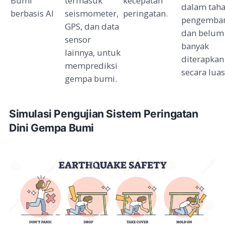
Bumi
termasuk
kecepatan
dalam tah
berbasis AI
seismometer,
peringatan.
pengemba
GPS, dan data
dan belum
sensor
banyak
lainnya, untuk
diterapkan
memprediksi
secara luas
gempa bumi.
Simulasi Pengujian Sistem Peringatan
Dini Gempa Bumi