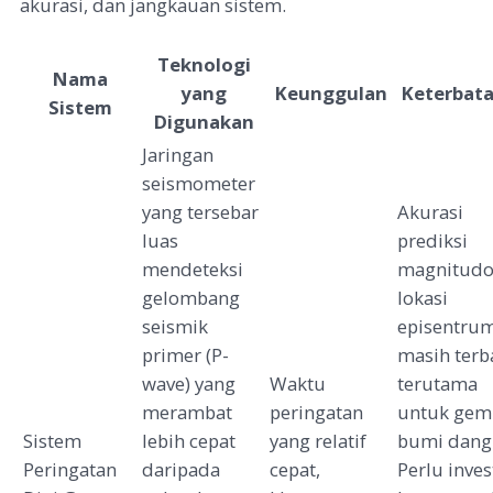
akurasi, dan jangkauan sistem.
Teknologi
Nama
yang
Keunggulan
Keterbat
Sistem
Digunakan
Jaringan
seismometer
yang tersebar
Akurasi
luas
prediksi
mendeteksi
magnitudo
gelombang
lokasi
seismik
episentru
primer (P-
masih terb
wave) yang
Waktu
terutama
merambat
peringatan
untuk gem
Sistem
lebih cepat
yang relatif
bumi dangk
Peringatan
daripada
cepat,
Perlu inves